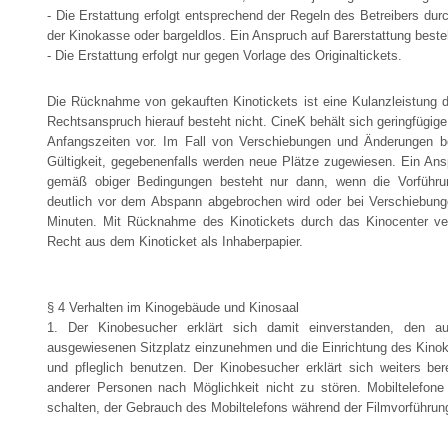
- Die Erstattung erfolgt entsprechend der Regeln des Betreibers du
der Kinokasse oder bargeldlos. Ein Anspruch auf Barerstattung besteh
- Die Erstattung erfolgt nur gegen Vorlage des Originaltickets.
Die Rücknahme von gekauften Kinotickets ist eine Kulanzleistung d
Rechtsanspruch hierauf besteht nicht. CineK behält sich geringfügig
Anfangszeiten vor. Im Fall von Verschiebungen und Änderungen be
Gültigkeit, gegebenenfalls werden neue Plätze zugewiesen. Ein An
gemäß obiger Bedingungen besteht nur dann, wenn die Vorführung
deutlich vor dem Abspann abgebrochen wird oder bei Verschiebun
Minuten. Mit Rücknahme des Kinotickets durch das Kinocenter ver
Recht aus dem Kinoticket als Inhaberpapier.
§ 4 Verhalten im Kinogebäude und Kinosaal
1. Der Kinobesucher erklärt sich damit einverstanden, den auf
ausgewiesenen Sitzplatz einzunehmen und die Einrichtung des Kin
und pfleglich benutzen. Der Kinobesucher erklärt sich weiters ber
anderer Personen nach Möglichkeit nicht zu stören. Mobiltelefone 
schalten, der Gebrauch des Mobiltelefons während der Filmvorführung 