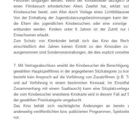
Personen umgangen werden. Wenn der Kinobetreiber bezüglich de
einen Filmbesuch erforderlichen Alters Zweifel hat, erklärt sic
Kinobesucher bereit, sein Alter durch Vorlage eines Lichtbildausw
Von der Einhaltung der Jugendzulassungsbestimmungen kann der 
die Eltern des jugendlichen Kinobesuchers oder eine sonstige 
entbunden werden. Kindern unter 6 Jahren ist der Zutritt nur 
Erwachsenen erlaubt.
Zum Schutz von Kleinkinder behält sich das Kino das Recht
einschließlich drei Jahren keinen Eintritt zu den Kinosälen z
ausgenommen sind Sonderveranstaltungen, die dies explizit vorsehe
7. Mit Vertragsabschluss erwirbt der Kinobesucher die Berechtigung
gewählten Hauptspielfilmes in der angegebenen Sitzkategorie zu ko
besteht kein Anspruch auf die Vorführung von Zusatzfilmen (z.B. Tr
und auf Vorführung in einem bestimmten Kinosaal. Im Einzelfal
Zusammenhang mit einem Saaltausch) kann eine Sitzplatzverlegung
die vom Kinobesucher erworbene Kinokarte wird in diesem Fall auf 
der gewählten Preiskategorie umgebucht.
Das Kino behält sich nachträgliche Änderungen an bereits a
anderweitig veröffentlichten bzw. publizierten Programmen, Spielzeit
vor.