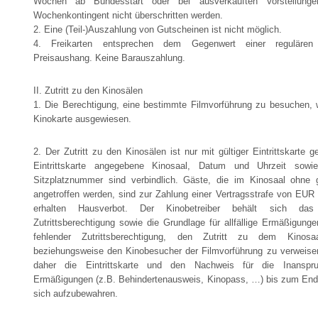
Wochen ab Bundesstart oder bei ausverkauften Vorstellung
Wochenkontingent nicht überschritten werden.
2. Eine (Teil-)Auszahlung von Gutscheinen ist nicht möglich.
4. Freikarten entsprechen dem Gegenwert einer regulären Ei
Preisaushang. Keine Barauszahlung.
II. Zutritt zu den Kinosälen
1. Die Berechtigung, eine bestimmte Filmvorführung zu besuchen, w
Kinokarte ausgewiesen.
2. Der Zutritt zu den Kinosälen ist nur mit gültiger Eintrittskarte g
Eintrittskarte angegebene Kinosaal, Datum und Uhrzeit sowi
Sitzplatznummer sind verbindlich. Gäste, die im Kinosaal ohne gül
angetroffen werden, sind zur Zahlung einer Vertragsstrafe von EUR 3
erhalten Hausverbot. Der Kinobetreiber behält sich da
Zutrittsberechtigung sowie die Grundlage für allfällige Ermäßigung
fehlender Zutrittsberechtigung, den Zutritt zu dem Kinosa
beziehungsweise den Kinobesucher der Filmvorführung zu verweise
daher die Eintrittskarte und den Nachweis für die Inanspruc
Ermäßigungen (z.B. Behindertenausweis, Kinopass, …) bis zum Ende
sich aufzubewahren.