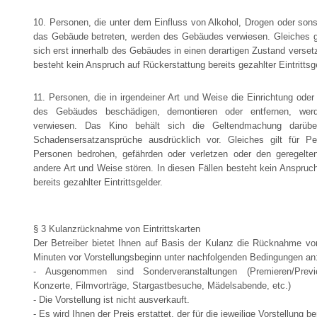
10. Personen, die unter dem Einfluss von Alkohol, Drogen oder son
das Gebäude betreten, werden des Gebäudes verwiesen. Gleiches gil
sich erst innerhalb des Gebäudes in einen derartigen Zustand versetz
besteht kein Anspruch auf Rückerstattung bereits gezahlter Eintrittsg
11. Personen, die in irgendeiner Art und Weise die Einrichtung oder
des Gebäudes beschädigen, demontieren oder entfernen, we
verwiesen. Das Kino behält sich die Geltendmachung darübe
Schadensersatzansprüche ausdrücklich vor. Gleiches gilt für P
Personen bedrohen, gefährden oder verletzen oder den geregelten
andere Art und Weise stören. In diesen Fällen besteht kein Anspruc
bereits gezahlter Eintrittsgelder.
§ 3 Kulanzrücknahme von Eintrittskarten
Der Betreiber bietet Ihnen auf Basis der Kulanz die Rücknahme von
Minuten vor Vorstellungsbeginn unter nachfolgenden Bedingungen an
- Ausgenommen sind Sonderveranstaltungen (Premieren/Previe
Konzerte, Filmvorträge, Stargastbesuche, Mädelsabende, etc.)
- Die Vorstellung ist nicht ausverkauft.
- Es wird Ihnen der Preis erstattet, der für die jeweilige Vorstellung b