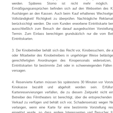
werden. Späteres Storno ist nicht mehr möglich. E
Ermäßigungsansprüchen befinden sich auf den Webseiten des K
Aushängen an den Kassen. Auch beim Kauf erhaltenes Wechselgel
Vollständigkeit/ Richtigkeit zu überprüfen. Nachträgliche Reklama
berücksichtigt werden. Die vom Kunden erworbene Eintrittskarte bere
ausschließlich zum Besuch der darauf ausgedruckten Vorstellu
Termin. Zum Einlass berechtigen grundsätzlich nur die vom Betr
Eintrittskarten.
3. Der Kinobetreiber behält sich das Recht vor, Kinobesuchern, die
oder Mitarbeiter des Kinobetreibers in ungehöriger Weise belästig
gerechtfertigten Anordnungen des Kinopersonals widersetze
Eintrittskarten für bestimmte Zeit oder in schwerwiegenden Fälle
versagen.
4. Reservierte Karten müssen bis spätestens 30 Minuten vor Vorste
Kinokasse bezahlt und abgeholt worden sein. Erfüllu
Kartenreservierungen verfallen, die zu diesem Zeitpunkt nicht ei
Betreiber des Filmtheaters ist berechtigt, über die entsprechenden 
Verkauf zu verfügen und behält sich vor, Schadensersatz wegen Nic
verlangen, wenn eine Karte für eine bestimmte Vorstellung rese
eingelöst wurde, so dass andere Interessenten und Besucher fü