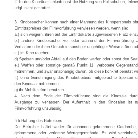
2. In den Kinoräumlichkeiten ist die Nutzung von Rollschuhen, Inlin
udgl. nicht gestattet.
3. Kinobesucher können nach einer Mahnung des Kinopersonals o
Eintrittspreises der Filmvorführung verwiesen werden, wenn sie:
a.) sich weigern, ihren auf der Eintrittskarte zugewiesenen Platz ei
b.) andere Kinobesucher vor oder während der Filmvorführung a
Verhalten oder ihren Geruch in sonstiger ungehöriger Weise stören od
c.) im Kino rauchen;
d) Speisen und/oder Abfall auf den Boden werfen oder sonst den Saa
e.) Waffen oder sonstige gemäß Punkt 11. verbotene Gegenständ
mitnehmen, und zwar unabhängig davon, ob diese konkret benutzt we
f.) ohne Genehmigung des Kinobetreibers mitgebrachte Speisen u
den Kinosaal mitnehmen;
g) ihr Mobiltelefon benutzen.
4. Nach dem Ende der Filmvorführung sind die Kinosäle durc
Ausgänge zu verlassen. Der Aufenthalt in den Kinosälen ist
Filmvorführung unzulässig.
§ 5 Haftung des Betreibers
Der Betreiber haftet weder für abhanden gekommene Gardarobe,
gekommene oder verlorene Wertgegenstände. Es wird vereinbart,