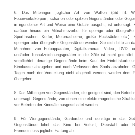
6. Das Mitbringen jeglicher Art von Waffen (iSd §1 Waf
Feuerwerkskörpern, scharfen oder spitzen Gegenständen oder Gege
in irgendeiner Art und Weise eine Gefahr ausgeht, ist untersagt. F
darüber hinaus ein Mitnahmeverbot für sperrige oder übergroße
Sporttaschen, Koffer, Motorradhelme, große Rucksäcke etc.). 
sperriger oder übergroßer Gegenstände wenden Sie sich bitte an da
Mitnahme von Fotoapparaten, Digitalkameras, Video-, DVD- od
und/oder Tonaufzeichnungsgeräten in die Säle ist nicht gestattet
verpflichtet, derartige Gegenstände beim Kauf der Eintrittskarte u
Kinokasse abzugeben und nach Verlassen des Saals abzuholen. Ge
Tagen nach der Vorstellung nicht abgeholt werden, werden dem 
übergeben.
8. Das Mitbringen von Gegenständen, die geeignet sind, den Betriebsa
untersagt. Gegenstände, von denen eine elektromagnetische Strahl
vor Betreten der Kinosäle ausgeschaltet werden.
9. Für Wertgegenstände, Garderobe und sonstige in das Geb
Gegenstände lehnt das Kino bei Verlust, Diebstahl oder B
Fremdeinfluss jegliche Haftung ab.