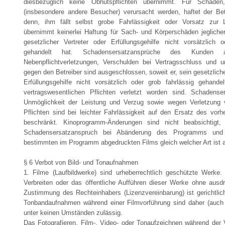
diesbezüglich keine Obhutspflichten übernimmt. Für Schäden
(insbesondere andere Besucher) verursacht werden, haftet der Betr
denn, ihm fällt selbst grobe Fahrlässigkeit oder Vorsatz zur 
übernimmt keinerlei Haftung für Sach- und Körperschäden jeglicher 
gesetzlicher Vertreter oder Erfüllungsgehilfe nicht vorsätzlich o
gehandelt hat. Schadensersatzansprüche des Kunden
Nebenpflichtverletzungen, Verschulden bei Vertragsschluss und u
gegen den Betreiber sind ausgeschlossen, soweit er, sein gesetzliche
Erfüllungsgehilfe nicht vorsätzlich oder grob fahrlässig gehand
vertragswesentlichen Pflichten verletzt worden sind. Schadens
Unmöglichkeit der Leistung und Verzug sowie wegen Verletzung v
Pflichten sind bei leichter Fahrlässigkeit auf den Ersatz des vor
beschränkt. Kinoprogramm-Änderungen sind nicht beabsichtigt,
Schadensersatzanspruch bei Abänderung des Programms und 
bestimmten im Programm abgedruckten Films gleich welcher Art ist
§ 6 Verbot von Bild- und Tonaufnahmen
1. Filme (Laufbildwerke) sind urheberrechtlich geschützte Werke. 
Verbreiten oder das öffentliche Aufführen dieser Werke ohne ausdrü
Zustimmung des Rechteinhabers (Lizenzvereinbarung) ist gerichtlich 
Tonbandaufnahmen während einer Filmvorführung sind daher (auch 
unter keinen Umständen zulässig.
Das Fotografieren, Film-, Video- oder Tonaufzeichnen während der 