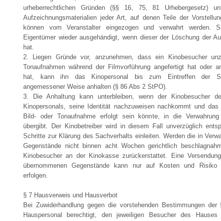
urheberrechtlichen Gründen (§§ 16, 75, 81 Urhebergesetz) un
Aufzeichnungsmaterialien jeder Art, auf denen Teile der Vorstellun
können vom Veranstalter eingezogen und verwahrt werden. 
Eigentümer wieder ausgehändigt, wenn dieser der Löschung der 
hat.
2. Liegen Gründe vor, anzunehmen, dass ein Kinobesucher unzu
Tonaufnahmen während der Filmvorführung angefertigt hat oder an
hat, kann ihn das Kinopersonal bis zum Eintreffen der Sic
angemessener Weise anhalten (§ 86 Abs 2 StPO).
3. Die Anhaltung kann unterbleiben, wenn der Kinobesucher de
Kinopersonals, seine Identität nachzuweisen nachkommt und das
Bild- oder Tonaufnahme erfolgt sein könnte, in die Verwahrung
übergibt. Der Kinobetreiber wird in diesem Fall unverzüglich ents
Schritte zur Klärung des Sachverhalts einleiten. Werden die in Ve
Gegenstände nicht binnen acht Wochen gerichtlich beschlagnah
Kinobesucher an der Kinokasse zurückerstattet. Eine Versendun
übernommenen Gegenstände kann nur auf Kosten und Risiko 
erfolgen.
§ 7 Hausverweis und Hausverbot
Bei Zuwiderhandlung gegen die vorstehenden Bestimmungen der 
Hauspersonal berechtigt, den jeweiligen Besucher des Hauses